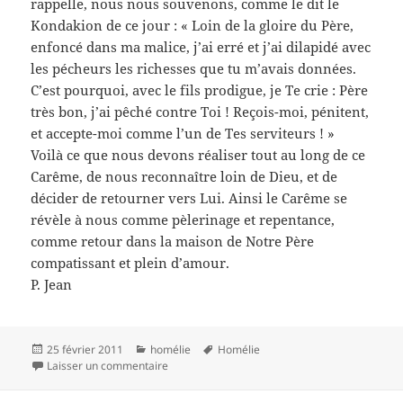
rappelle, nous nous souvenons, comme le dit le
Kondakion de ce jour : « Loin de la gloire du Père,
enfoncé dans ma malice, j’ai erré et j’ai dilapidé avec
les pécheurs les richesses que tu m’avais données.
C’est pourquoi, avec le fils prodigue, je Te crie : Père
très bon, j’ai pêché contre Toi ! Reçois-moi, pénitent,
et accepte-moi comme l’un de Tes serviteurs ! »
Voilà ce que nous devons réaliser tout au long de ce
Carême, de nous reconnaître loin de Dieu, et de
décider de retourner vers Lui. Ainsi le Carême se
révèle à nous comme pèlerinage et repentance,
comme retour dans la maison de Notre Père
compatissant et plein d’amour.
P. Jean
Publié
Catégories
Mots-
25 février 2011
homélie
Homélie
le
sur Homélie de la liturgie du 20 février 2011
clés
Laisser un commentaire