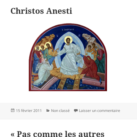
Christos Anesti
Publié
Catégories
sur Christ
15 février 2011
Non classé
Laisser un commentaire
le
« Pas comme les autres