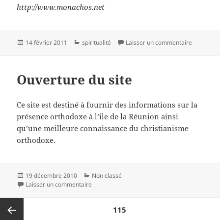
http://www.monachos.net
Publié
Catégories
sur « Pas
14 février 2011
spiritualité
Laisser un commentaire
le
Ouverture du site
Ce site est destiné à fournir des informations sur la
présence orthodoxe à l’ile de la Réunion ainsi
qu’une meilleure connaissance du christianisme
orthodoxe.
Publié
Catégories
19 décembre 2010
Non classé
le
sur Ouverture du site
Laisser un commentaire
Pagination
PAGE
115
des