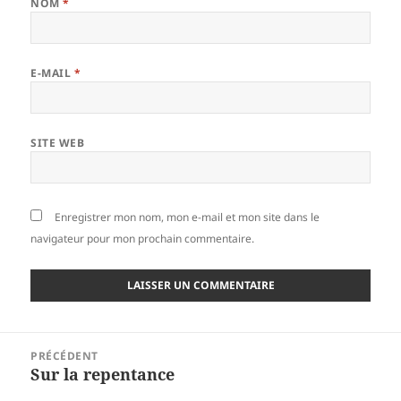
NOM
*
E-MAIL
*
SITE WEB
Enregistrer mon nom, mon e-mail et mon site dans le
navigateur pour mon prochain commentaire.
Navigation
PRÉCÉDENT
de
Sur la repentance
Article
l’article
précédent :