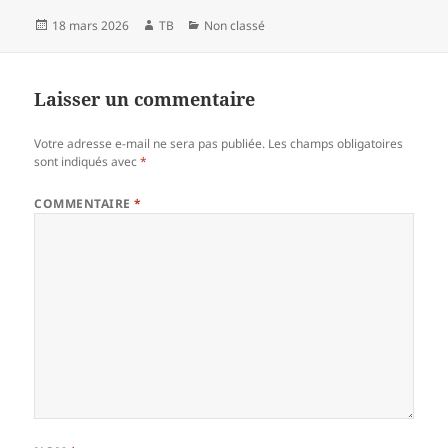
Publié
Auteur
Catégories
18 mars 2026
TB
Non classé
le
Laisser un commentaire
Votre adresse e-mail ne sera pas publiée.
Les champs obligatoires
sont indiqués avec
*
COMMENTAIRE
*