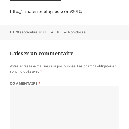
http://stmaterne.blogspot.com/2010/
Publié
Auteur
Catégories
20 septembre 2021
TB
Non classé
le
Laisser un commentaire
Votre adresse e-mail ne sera pas publiée.
Les champs obligatoires
sont indiqués avec
*
COMMENTAIRE
*