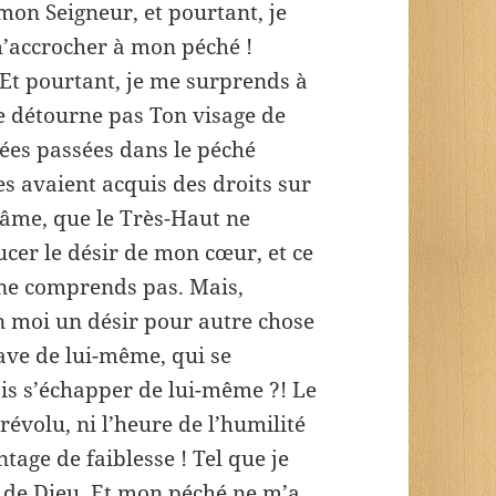
 mon Seigneur, et pourtant, je
m’accrocher à mon péché !
. Et pourtant, je me surprends à
 détourne pas Ton visage de
nées passées dans le péché
es avaient acquis des droits sur
 âme, que le Très-Haut ne
aucer le désir de mon cœur, et ce
 ne comprends pas. Mais,
 en moi un désir pour autre chose
ave de lui-même, qui se
is s’échapper de lui-même ?! Le
révolu, ni l’heure de l’humilité
ntage de faiblesse ! Tel que je
né de Dieu. Et mon péché ne m’a