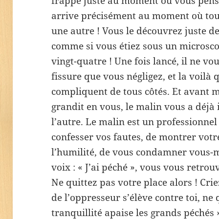
frappe juste au moment où vous pensez
arrive précisément au moment où tout
une autre ! Vous le découvrez juste dev
comme si vous étiez sous un microsco
vingt-quatre ! Une fois lancé, il ne vo
fissure que vous négligez, et la voilà q
compliquent de tous côtés. Et avant 
grandit en vous, le malin vous a déjà 
l’autre. Le malin est un professionnel
confesser vos fautes, de montrer votr
l’humilité, de vous condamner vous-m
voix : « J’ai péché », vous vous retrou
Ne quittez pas votre place alors ! Crie
de l’oppresseur s’élève contre toi, ne q
tranquillité apaise les grands péchés 