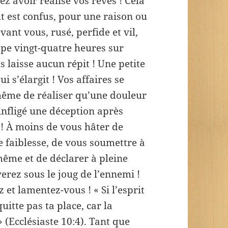
 avoir réalisé vos rêves ! Cela
 est confus, pour une raison ou
ant vous, rusé, perfide et vil,
pe vingt-quatre heures sur
us laisse aucun répit ! Une petite
ui s’élargit ! Vos affaires se
même de réaliser qu’une douleur
infligé une déception après
 ! À moins de vous hâter de
e faiblesse, de vous soumettre à
ême et de déclarer à pleine
verez sous le joug de l’ennemi !
z et lamentez-vous ! « Si l’esprit
uitte pas ta place, car la
» (Ecclésiaste 10:4). Tant que