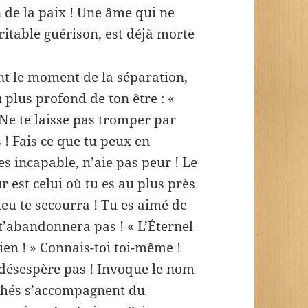
n de la paix ! Une âme qui ne
ritable guérison, est déjà morte
ant le moment de la séparation,
u plus profond de ton être : «
Ne te laisse pas tromper par
 ! Fais ce que tu peux en
es incapable, n’aie pas peur ! Le
 est celui où tu es au plus près
Dieu te secourra ! Tu es aimé de
e t’abandonnera pas ! « L’Éternel
ien ! » Connais-toi toi-même !
e désespère pas ! Invoque le nom
péchés s’accompagnent du