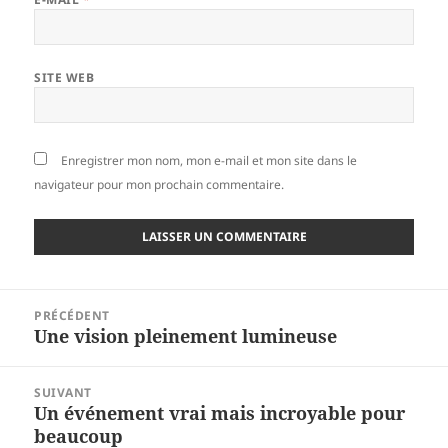
SITE WEB
Enregistrer mon nom, mon e-mail et mon site dans le
navigateur pour mon prochain commentaire.
Navigation
PRÉCÉDENT
de
Une vision pleinement lumineuse
Article
l’article
précédent :
SUIVANT
Un événement vrai mais incroyable pour
Article
beaucoup
suivant :