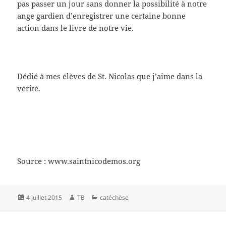
pas passer un jour sans donner la possibilité à notre
ange gardien d’enregistrer une certaine bonne
action dans le livre de notre vie.
Dédié à mes élèves de St. Nicolas que j’aime dans la
vérité.
Source : www.saintnicodemos.org
Publié
Auteur
Catégories
4 juillet 2015
TB
catéchèse
le